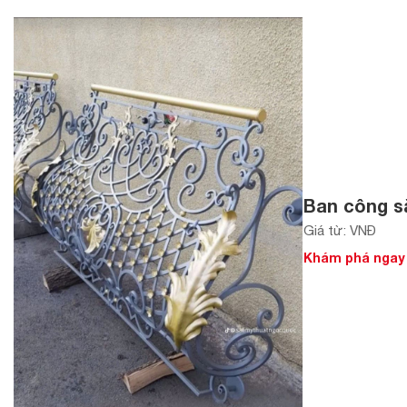
Ban công sắ
Giá từ: VNĐ
Khám phá ngay