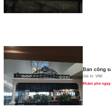
Ban công sắ
Giá từ: VNĐ
Khám phá ngay