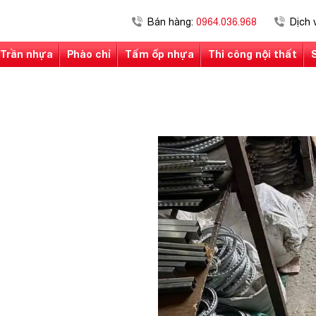
Bán hàng:
0964.036.968
Dịch 
Trần nhựa
Phào chỉ
Tấm ốp nhựa
Thi công nội thất